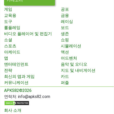
게임
공포
교육용
금융
도구
레이싱
롤플레잉
보드
비디오 플레이어 및 편집기
생존
소셜
쇼핑
스포츠
시뮬레이션
아케이드
액션
앱
어드벤처
엔터테인먼트
음악 및 오디오
전략
지도 및 내비게이션
최신의 앱과 게임
카드
커뮤니케이션
퍼즐
APKS82©2026
연락처:
info@apks82.com
회사 소개