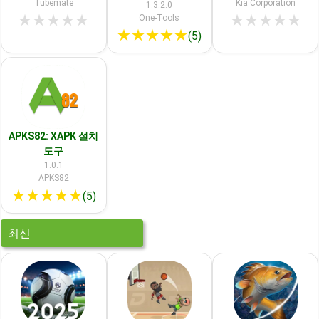
Tubemate
Kia Corporation
1.3.2.0
★
★
★
★
★
★
★
★
★
★
One-Tools
★
★
★
★
★
(5)
APKS82: XAPK 설치
도구
1.0.1
APKS82
★
★
★
★
★
(5)
최신