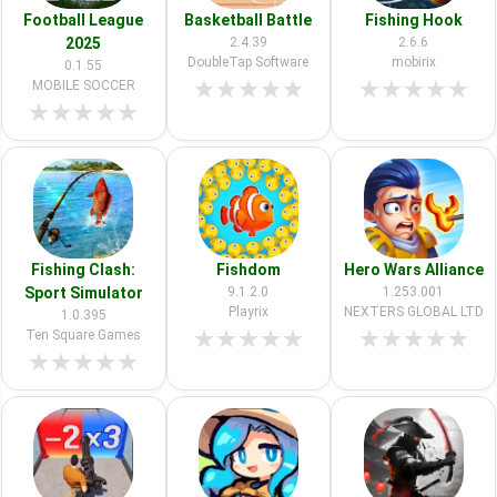
Football League
Basketball Battle
Fishing Hook
2025
2.4.39
2.6.6
DoubleTap Software
mobirix
0.1.55
★
★
★
★
★
★
★
★
★
★
MOBILE SOCCER
★
★
★
★
★
Fishing Clash:
Fishdom
Hero Wars Alliance
Sport Simulator
9.1.2.0
1.253.001
Playrix
NEXTERS GLOBAL LTD
1.0.395
★
★
★
★
★
★
★
★
★
★
Ten Square Games
★
★
★
★
★