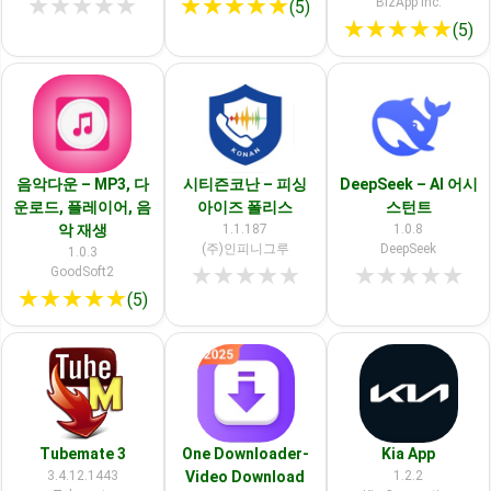
★
★
★
★
★
★
★
★
★
★
BizApp Inc.
(5)
★
★
★
★
★
(5)
음악다운 – MP3, 다
시티즌코난 – 피싱
DeepSeek – AI 어시
운로드, 플레이어, 음
아이즈 폴리스
스턴트
악 재생
1.1.187
1.0.8
(주)인피니그루
DeepSeek
1.0.3
★
★
★
★
★
★
★
★
★
★
GoodSoft2
★
★
★
★
★
(5)
Tubemate 3
One Downloader-
Kia App
3.4.12.1443
Video Download
1.2.2